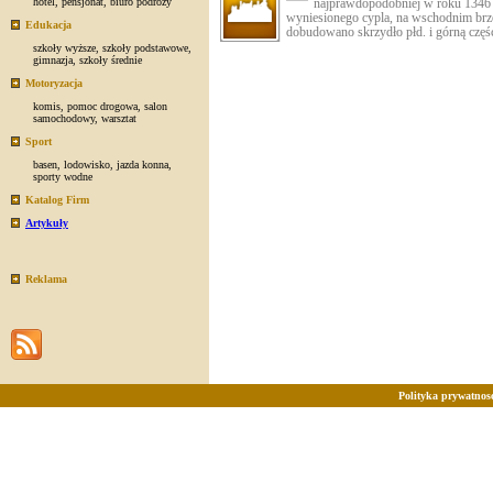
hotel
,
pensjonat
,
biuro podróży
najprawdopodobniej w roku 1346 
wyniesionego cypla, na wschodnim br
Edukacja
dobudowano skrzydło płd. i górną część
szkoły wyższe
,
szkoły podstawowe
,
gimnazja
,
szkoły średnie
Motoryzacja
komis
,
pomoc drogowa
,
salon
samochodowy
,
warsztat
Sport
basen
,
lodowisko
,
jazda konna
,
sporty wodne
Katalog Firm
Artykuły
Reklama
Polityka prywatnosc