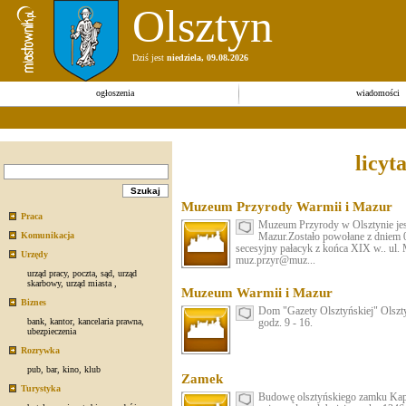
Olsztyn
Dziś jest
niedziela, 09.08.2026
ogłoszenia
wiadomości
licyt
Muzeum Przyrody Warmii i Mazur
Praca
Muzeum Przyrody w Olsztynie je
Komunikacja
Mazur.Zostało powołane z dniem 
secesyjny pałacyk z końca XIX w.. ul.
Urzędy
muz.przyr@muz...
urząd pracy
,
poczta
,
sąd
,
urząd
skarbowy
,
urząd miasta
,
Muzeum Warmii i Mazur
Biznes
Dom "Gazety Olsztyńskiej" Olszt
bank
,
kantor
,
kancelaria prawna
,
godz. 9 - 16.
ubezpieczenia
Rozrywka
pub
,
bar
,
kino
,
klub
Zamek
Turystyka
Budowę olsztyńskiego zamku Kapi